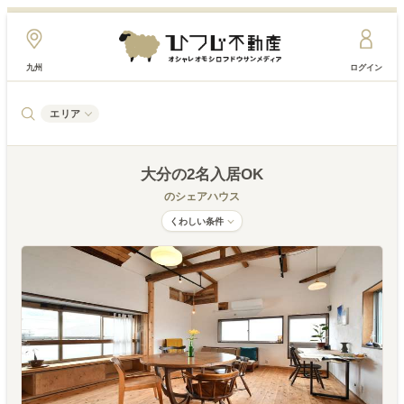
九州
ログイン
エリア
大分
の2名入居OK
のシェアハウス
くわしい条件