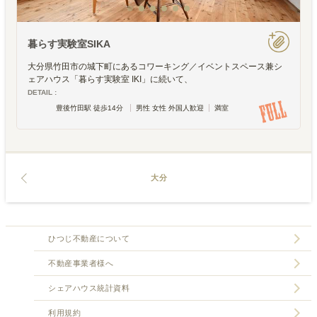
暮らす実験室SIKA
大分県竹田市の城下町にあるコワーキング／イベントスペース兼シ
ェアハウス「暮らす実験室 IKI」に続いて、
DETAIL :
豊後竹田駅 徒歩14分
男性 女性 外国人歓迎
満室
大分
ひつじ不動産について
不動産事業者様へ
シェアハウス統計資料
利用規約