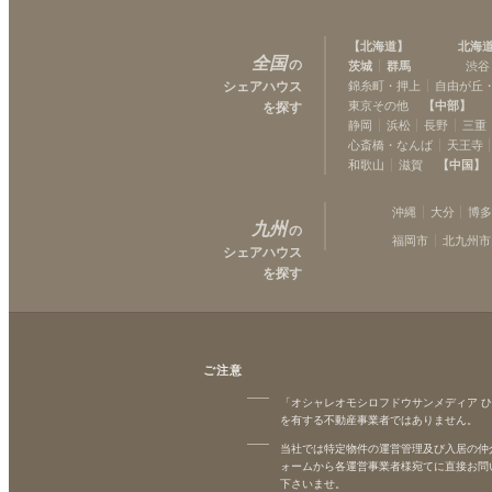
【
北海道
】
北海
全国
の
茨城
群馬
渋谷
シェアハウス
錦糸町・押上
自由が丘
東京その他
【
中部
】
を探す
静岡
浜松
長野
三重
心斎橋・なんば
天王寺
和歌山
滋賀
【
中国
】
沖縄
大分
博
九州
の
福岡市
北九州市
シェアハウス
を探す
ご注意
「オシャレオモシロフドウサンメディア 
を有する不動産事業者ではありません。
当社では特定物件の運営管理及び入居の仲
ォームから各運営事業者様宛てに直接お問
下さいませ。