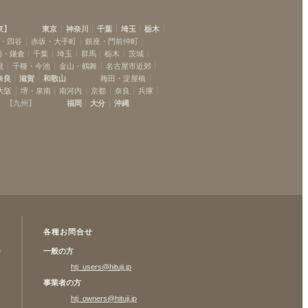
東
】
東京
神奈川
千葉
埼玉
栃木
・四谷
赤坂・大手町
銀座・門前仲町
南・鎌倉
千葉
埼玉
群馬
栃木
茨城
見
千種・今池
金山・鶴舞
名古屋市近郊
奈良
滋賀
和歌山
梅田・淀屋橋
大阪
堺・泉南
南河内
京都
奈良
兵庫
【
九州
】
福岡
大分
沖縄
各種お問合せ
一般の方
許
htj_users@hituji.jp
事業者の方
htj_owners@hituji.jp