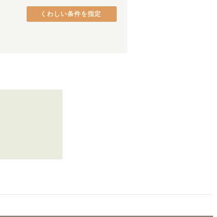
くわしい条件を指定
薬院
(
2
)