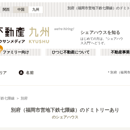
別府（福岡市営地下鉄七隈線）のドミト
関西
中国
九州
シェアハウスを知る
はじめての方は、“シェアハウ
ス入門”へどうぞ。
ファミリー向け
ひつじ不動産について
不動産事業
リア
名前
＊
別府（福岡
JR
福岡
地下鉄
大分
沖縄
私鉄
大分
か行
博多・福岡市東部
が行
下鉄七隈線
別府
(
2
)
(
7
)
た行
だ行
西新・ももち
福岡その他
(
4
)
(
6
)
別府（福岡市営地下鉄七隈線）
のドミトリーあり
ば行
ぱ行
福岡市営地下鉄箱崎線
福岡市
福岡市営地下鉄七隈線
北九州市
(
17
)
(
1
)
(
3
)
(
8
)
のシェアハウス
ら行
わ行
宗像市
篠栗町
(
1
)
(
1
)