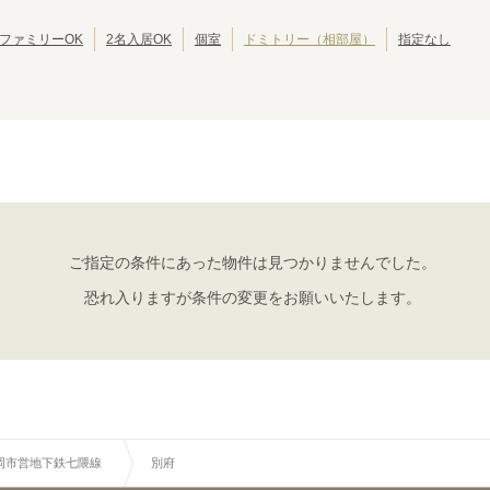
福岡市営地下鉄七隈線
ファミリーOK
2名入居OK
個室
ドミトリー（相部屋）
指定なし
茶山
別府
(
2
)
(
2
)
博多
(
1
)
ご指定の条件にあった物件は見つかりませんでした。
恐れ入りますが条件の変更をお願いいたします。
岡市営地下鉄七隈線
別府