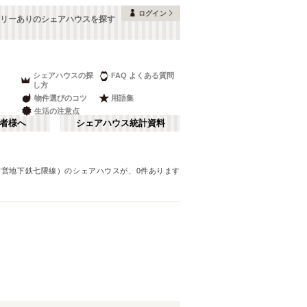
ログイン
リーありのシェアハウスを探す
シェアハウスの探
FAQ よくある質問
し方
物件選びのコツ
用語集
生活の注意点
者様へ
シェアハウス統計資料
市営地下鉄七隈線）
のシェアハウスが、
0
件あります
天神・大濠
さ行
(
2
)
な行
ま行
筑紫野市
(
1
)