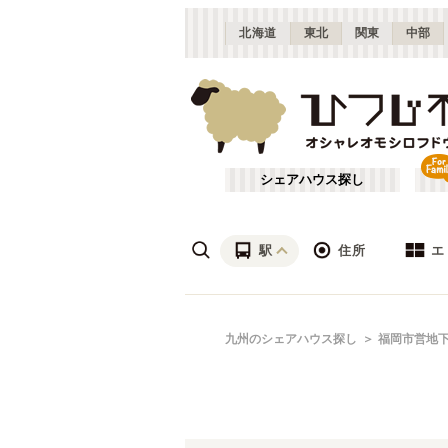
北海道
東北
関東
中部
シェアハウス探し
駅
住所
エ
沖縄
あ行
九州のシェアハウス探し
福岡市営地
(
2
)
ざ行
薬院・大橋・六本松
(
5
)
は行
福岡市営地下鉄空港線
福岡
(
8
)
や行
春日市
(
1
)