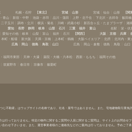
道
札幌・石狩
【
東北
】
宮城
山形
宮城
仙台
山形
【
関
・青山
新宿・中野
池袋・赤羽
品川・蒲田
上野・北千住
下北沢・吉祥寺
飯田橋
・二子玉川
調布・立川
横浜・菊名
川崎・武蔵小杉
新百合ヶ丘・たまプラーザ
湘
愛知
長野
静岡
岐阜
山梨
石川
三重
福井
富山
名駅
栄・伏
愛知その他
岐阜
山梨
富山
福井
石川
【
関西
】
大阪
京都
兵庫
本町・船場
新大阪
天満・京橋
上本町・鶴橋
大阪ベイエリア
北摂
北河内・東
広島
岡山
徳島
鳥取
山口
広島
岡山・倉敷
徳島
鳥取
山口
多・福岡市東部
天神・大濠
薬院・大橋・六本松
西新・ももち
福岡その他
筑紫野市
春日市
宗像市
篠栗町
ひつじ不動産」はウェブサイトの名称であり、社名・屋号ではありません。また、宅地建物取引業免
介は行っておりません。特定の物件に関するご質問や入居に関するご質問は、サイト上のお問合せフ
い合わせ下さいませ。また、運営事業者様のご連絡先などのご案内は行っておりません。予めご了承