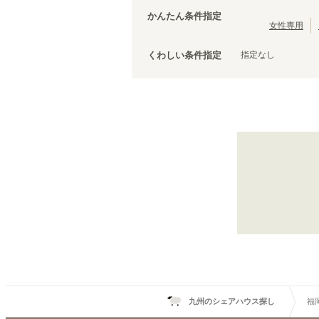
かんたん条件指定
女性専用
福岡市営地下鉄七隈線
指定なし
くわしい条件指定
渡辺通
(
1
)
九州のシェアハウス探し
福