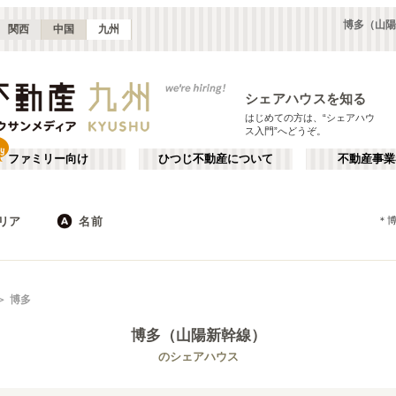
博多（山陽
関西
中国
九州
シェアハウスを知る
はじめての方は、“シェアハウ
ス入門”へどうぞ。
ファミリー向け
ひつじ不動産について
不動産事業
リア
名前
＊
JR
福岡
地下鉄
大分
沖縄
私鉄
大分
か行
博多・福岡市東部
が行
博多
(
2
)
(
7
)
た行
だ行
西新・ももち
福岡その他
(
4
)
(
6
)
博多（山陽新幹線）
ば行
ぱ行
JR博多南線
福岡市
JR鹿児島本線(下関・門司港～博多)
北九州市
(
17
)
(
1
)
(
3
)
(
8
)
のシェアハウス
ら行
わ行
福北ゆたか線
宗像市
JR筑肥線(姪浜～西唐津)
篠栗町
(
1
)
(
3
)
(
1
)
(
3
)
阿蘇高原線
山陽新幹線
(
2
)
(
2
)