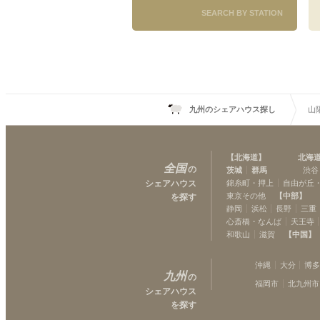
SEARCH BY STATION
九州のシェアハウス探し
山
【
北海道
】
北海
全国
の
茨城
群馬
渋谷
シェアハウス
錦糸町・押上
自由が丘
東京その他
【
中部
】
を探す
静岡
浜松
長野
三重
心斎橋・なんば
天王寺
和歌山
滋賀
【
中国
】
沖縄
大分
博
九州
の
福岡市
北九州市
シェアハウス
を探す