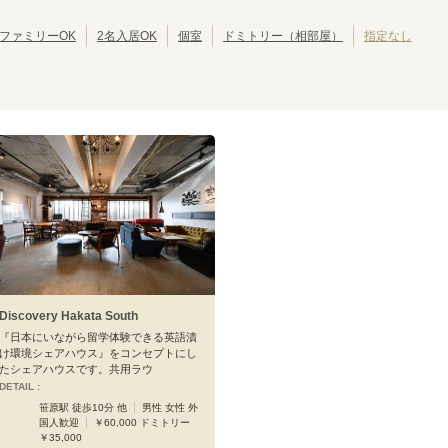
ファミリーOK
2名入居OK
個室
ドミトリー（相部屋）
指定なし
山陽新幹線
小倉
博多
(
1
)
(
1
)
Discovery Hakata South
『日本にいながら留学体験できる英語漬
け環境シェアハウス』をコンセプトにし
たシェアハウスです。共用ラウ
DETAIL :
笹原駅 徒歩10分 他
男性 女性 外
国人歓迎
￥60,000 ドミトリー
￥35,000