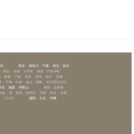
東
】
東京
神奈川
千葉
埼玉
栃木
・四谷
赤坂・大手町
銀座・門前仲町
南・鎌倉
千葉
埼玉
群馬
栃木
茨城
見
千種・今池
金山・鶴舞
名古屋市近郊
奈良
滋賀
和歌山
梅田・淀屋橋
大阪
堺・泉南
南河内
京都
奈良
兵庫
【
九州
】
福岡
大分
沖縄