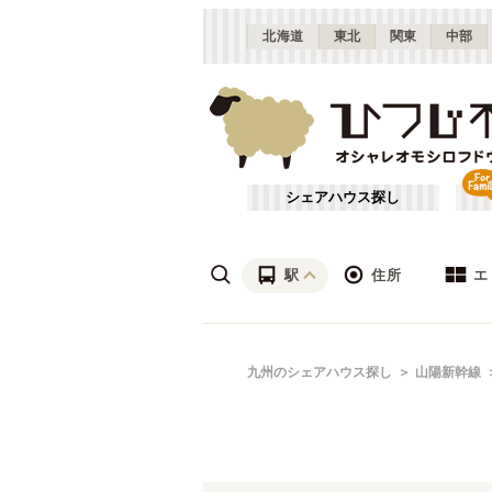
北海道
東北
関東
中部
シェアハウス探し
駅
住所
エ
沖縄
あ行
九州のシェアハウス探し
山陽新幹線
(
2
)
ざ行
薬院・大橋・六本松
(
5
)
は行
JR山陽本線(岩国～門司)
福岡
(
1
)
や行
JR日豊本線(門司港～佐伯)
春日市
(
1
)
(
3
)
JR日田彦山線
(
1
)