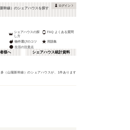
ログイン
新幹線）のシェアハウスを探す
シェアハウスの探
FAQ よくある質問
し方
物件選びのコツ
用語集
生活の注意点
者様へ
シェアハウス統計資料
博多（山陽新幹線）
のシェアハウスが、
1
件あります
天神・大濠
さ行
(
2
)
な行
ま行
JR鹿児島本線(博多～八代)
筑紫野市
(
1
)
(
6
)
ゆふ高原線
(
2
)
九州新幹線
(
1
)