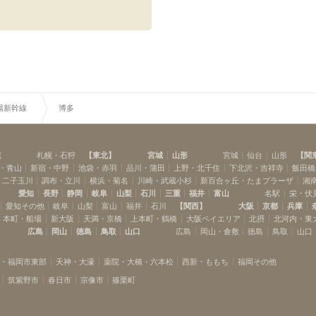
陽新幹線
博多
道
札幌・石狩
【
東北
】
宮城
山形
宮城
仙台
山形
【
関
・青山
新宿・中野
池袋・赤羽
品川・蒲田
上野・北千住
下北沢・吉祥寺
飯田橋
・二子玉川
調布・立川
横浜・菊名
川崎・武蔵小杉
新百合ヶ丘・たまプラーザ
湘
愛知
長野
静岡
岐阜
山梨
石川
三重
福井
富山
名駅
栄・伏
愛知その他
岐阜
山梨
富山
福井
石川
【
関西
】
大阪
京都
兵庫
本町・船場
新大阪
天満・京橋
上本町・鶴橋
大阪ベイエリア
北摂
北河内・東
広島
岡山
徳島
鳥取
山口
広島
岡山・倉敷
徳島
鳥取
山口
多・福岡市東部
天神・大濠
薬院・大橋・六本松
西新・ももち
福岡その他
筑紫野市
春日市
宗像市
篠栗町